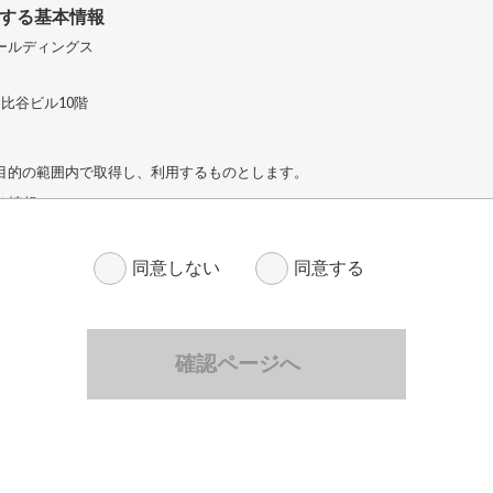
関する基本情報
ールディングス
日比谷ビル10階
目的の範囲内で取得し、利用するものとします。
る情報
への対応、連絡、回答のため
同意しない
同意する
るご連絡のため
に関する情報
の開催に関する連絡、各種案内の送付のため
の運営管理のため
契約履行のため