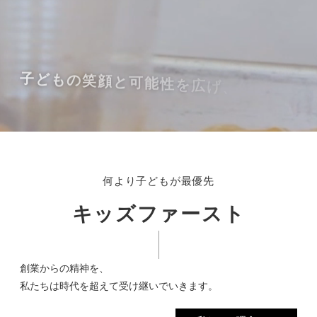
子
ど
も
の
笑
顔
と
可
能
性
を
広
げ
、
自
何より子どもが最優先
キッズファースト
創業からの精神を、
私たちは時代を超えて受け継いでいきます。