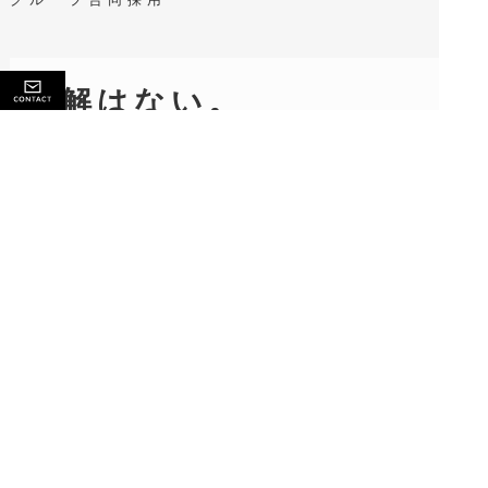
正解はない。
だから面白い。
まだ見えない”未来”を創るために、
目の前にある”今”に挑む
Recruit