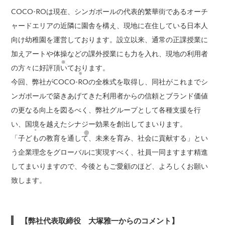
COCO-ROは現在、シンガポールの代表的繁華街であるオーチ
ャードエリアの近隣に園舎を構え、現地に在住している日本人
向け幼稚園を運営しております。設立以来、通常の正課授業に
加えアートや体操などの課外授業にも力を入れ、現地の利用者
の方々に好評頂いております。
今回、弊社がCOCO-ROの全株式を取得し、同社がこれまでシ
ンガポールで築きあげてきた利用者からの信頼とブランド価値
の更なる向上を図るべく、弊社グループとして各種支援を行
い、国境を越えたシナジー効果を創出してまいります。
「子どもの教育を通して、未来を育み、社会に貢献する」とい
う企業理念をグローバルに実現すべく、社員一同ますます精進
してまいりますので、今後ともご愛顧のほど、よろしくお願い
致します。
【弊社代表取締役 大塚雅一からのコメント】