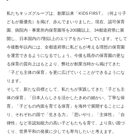
私たちキッズグループは、創業以来「KIDS FIRST」（何より子
どもが最優先）を掲げ、歩んでまいりました。現在、認可保育
園、病院内・事業所内保育園等を200園以上、34都道府県に展
開し、日本国内の7割以上のエリアをカバーしています。そして
今後数年以内には、全都道府県に私どもが考える理想の保育園
を運営できるようになるでしょう。今後も既存の保育園の更な
る保育の質向上はもとより、弊社が創業当時から掲げてきた
「子ども主体の保育」を更に広げていくことができるようにな
ります。
そして、新たな目標として、私たちが実践してきた「子ども主
体の保育」「日本人らしさを活かしたきめの細かい、丁寧な保
育」「子どもの内面を育てる保育」を海外で展開することによ
り、それぞれの国で「生きる力」「思いやり」「主体性」「自
律性」など非認知能力の高い子どもたちを育て、より良い国づ
くり、世界平和の発展に少しでも寄与したいと考えます。