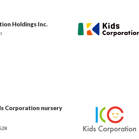
ion Holdings Inc.
中
5
ds Corporation nursery
28