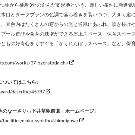
つ駅から徒歩3分の歪んだ変形地という、難しい条件に新進気
は木目とダークブランの色調で落ち着きを装いつつ、大きく縦
。 園舎内はたくさんの窓からの光と通風にあふれ、吹き抜け
 プール遊びや食育の栽培ができる屋上スペース、保育スペー
子どもの好奇心をくすぐる「かくれんぼうスペース」など、保
cts.com/works/37_ozoratodaichi/
についてはこちら↓
award/describe/45787
地のなーさりぃ下井草駅前園」ホームページ↓
/facilities/ninka-syokibo/shimoigusa/