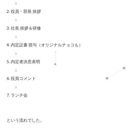
↓
2. 役員・部長 挨拶
↓
3. 社長 挨拶＆研修
↓
4. 内定証書 授与（オリジナルチョコも）
↓
5. 内定者決意表明
↓
6. 役員コメント
↓
7. ランチ会
という流れでした。