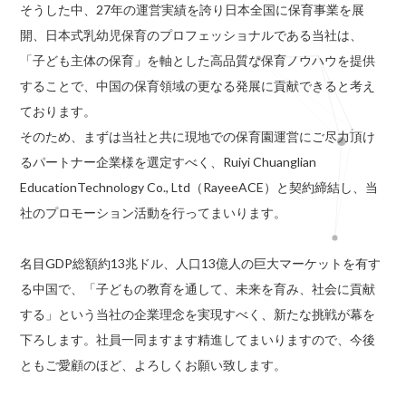
そうした中、27年の運営実績を誇り日本全国に保育事業を展
開、日本式乳幼児保育のプロフェッショナルである当社は、
「子ども主体の保育」を軸とした高品質な保育ノウハウを提供
することで、中国の保育領域の更なる発展に貢献できると考え
ております。
そのため、まずは当社と共に現地での保育園運営にご尽力頂け
るパートナー企業様を選定すべく、Ruiyi Chuanglian
EducationTechnology Co., Ltd（RayeeACE）と契約締結し、当
社のプロモーション活動を行ってまいります。
名目GDP総額約13兆ドル、人口13億人の巨大マーケットを有す
る中国で、「子どもの教育を通して、未来を育み、社会に貢献
する」という当社の企業理念を実現すべく、新たな挑戦が幕を
下ろします。社員一同ますます精進してまいりますので、今後
ともご愛顧のほど、よろしくお願い致します。