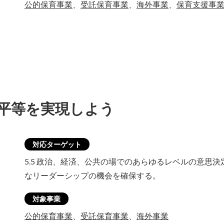
公的保育事業
、
受託保育事業
、
海外事業
、
保育支援事
ー平等を実現しよう
対応ターゲット
5.5 政治、経済、公共の場でのあらゆるレベルの意思
なリーダーシップの機会を確保する。
対象事業
公的保育事業
、
受託保育事業
、
海外事業