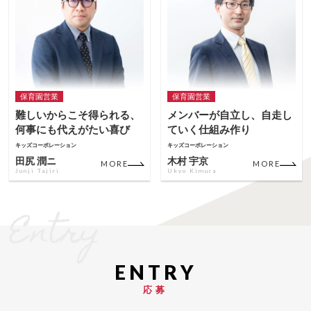
保育園営業
保育園営業
難しいからこそ得られる、
メンバーが自立し、自走し
何事にも代えがたい喜び
ていく仕組み作り
キッズコーポレーション
キッズコーポレーション
田尻 潤ニ
木村 宇京
MORE
MORE
Junji Tajiri
Ukyo Kimura
Entry
応募