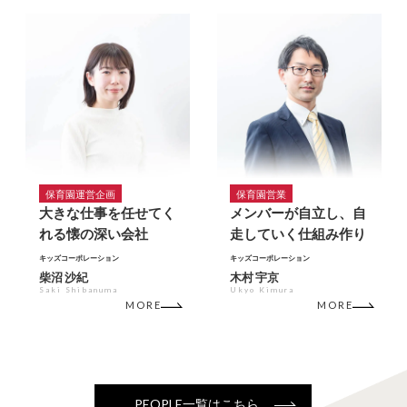
保育園運営企画
保育園営業
大きな仕事を任せてく
メンバーが自立し、自
れる懐の深い会社
走していく仕組み作り
キッズコーポレーション
キッズコーポレーション
柴沼 沙紀
木村 宇京
Saki Shibanuma
Ukyo Kimura
MORE
MORE
PEOPLE一覧はこちら