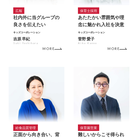
広報
保育士採用
社内外に当グループの
あたたかい雰囲気や理
良さを伝えたい
念に魅かれ入社を決意
キッズコーポレーション
キッズコーポレーション
吉原 早紀
菅野 愛子
Saki Yoshihara
Aiko Kanno
MORE
MORE
給食品質管理
保育園営業
正面から向き合い、背
難しいからこそ得られ