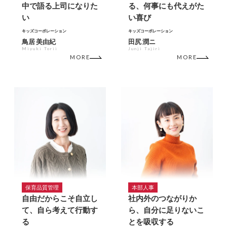
中で語る上司になりた
る、何事にも代えがた
い
い喜び
キッズコーポレーション
キッズコーポレーション
鳥居 美由紀
田尻 潤ニ
Miyuki Torii
Junji Tajiri
MORE
MORE
保育品質管理
本部人事
自由だからこそ自立し
社内外のつながりか
て、自ら考えて行動す
ら、自分に足りないこ
る
とを吸収する