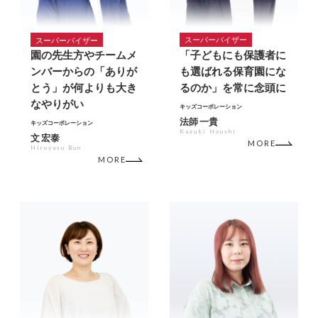
スーパーバイザー
スーパーバイザー
園の先生方やチームメ
「子どもにも保護者に
ンバーからの「ありが
も選ばれる保育園にな
とう」が何よりも大き
るのか」を常に念頭に
なやりがい
キッズコーポレーション
法師 一貴
キッズコーポレーション
Kazuki Houshi
文 宏泰
MORE
Hiroyasu Bun
MORE