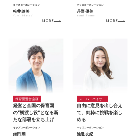
キッズコーポレーション
キッズコーポレーション
松井 諭美
丹野 優美
Yumi Matsui
Yumi Tanno
MORE
MORE
保育園運営企画
スーパーバイザー
経営と全国の保育園
自由に意見を出し合え
の“橋渡し役”となる新
て、純粋に挑戦を楽し
たな部署を立ち上げ
める
キッズコーポレーション
キッズコーポレーション
鎌田 翔
池邉 友紀