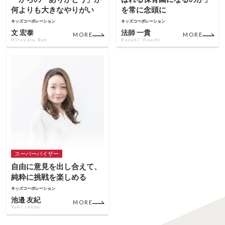
何よりも大きなやりがい
を常に念頭に
キッズコーポレーション
キッズコーポレーション
文 宏泰
法師 一貴
MORE
MORE
Hiroyasu Bun
Kazuki Houshi
スーパーバイザー
自由に意見を出し合えて、
純粋に挑戦を楽しめる
キッズコーポレーション
池邉 友紀
MORE
Yuki Ikebe