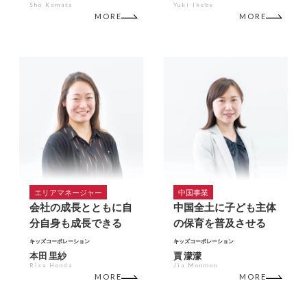
Sho Kamata
Yuki Ikebe
MORE
MORE
エリアマネージャー
中国事業
会社の成長とともに自
中国全土に子ども主体
分自身も成長できる
の保育を普及させる
キッズコーポレーション
キッズコーポレーション
本田 里紗
賈 濛濛
Risa Honda
Jia Monmon
MORE
MORE