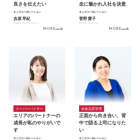
良さを伝えたい
念に魅かれ入社を決意
キッズコーポレーション
キッズコーポレーション
吉原 早紀
菅野 愛子
Saki Yoshihara
Aiko Kanno
MORE
MORE
スーパーバイザー
給食品質管理
エリアのパートナーの
正面から向き合い、背
成長が私のやりがいで
中で語る上司になりた
す
い
キッズコーポレーション
キッズコーポレーション