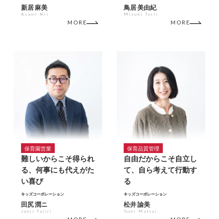
新居 麻美
鳥居 美由紀
Asami Nii
Miyuki Torii
MORE
MORE
保育園営業
保育品質管理
難しいからこそ得られ
自由だからこそ自立し
る、何事にも代えがた
て、自ら考えて行動す
い喜び
る
キッズコーポレーション
キッズコーポレーション
田尻 潤ニ
松井 諭美
Junji Tajiri
Yumi Matsui