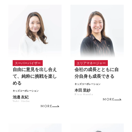
スーパーバイザー
エリアマネージャー
自由に意見を出し合え
会社の成長とともに自
て、純粋に挑戦を楽し
分自身も成長できる
める
キッズコーポレーション
本田 里紗
キッズコーポレーション
Risa Honda
池邉 友紀
MORE
Yuki Ikebe
MORE