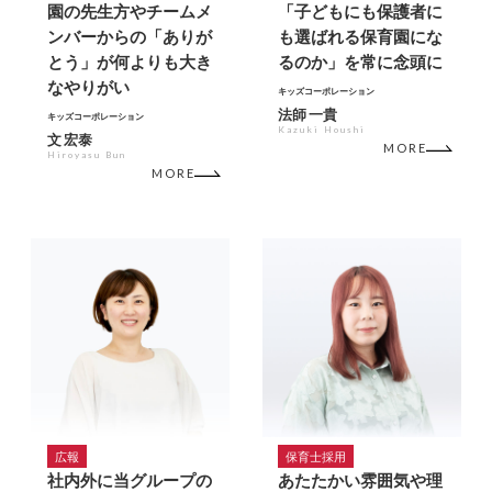
園の先生方やチームメ
「子どもにも保護者に
ンバーからの「ありが
も選ばれる保育園にな
とう」が何よりも大き
るのか」を常に念頭に
なやりがい
キッズコーポレーション
法師 一貴
キッズコーポレーション
Kazuki Houshi
文 宏泰
MORE
Hiroyasu Bun
MORE
広報
保育士採用
社内外に当グループの
あたたかい雰囲気や理