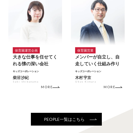
保育園運営企画
保育園営業
大きな仕事を任せてく
メンバーが自立し、自
れる懐の深い会社
走していく仕組み作り
キッズコーポレーション
キッズコーポレーション
柴沼 沙紀
木村 宇京
Saki Shibanuma
Ukyo Kimura
MORE
MORE
PEOPLE一覧はこちら