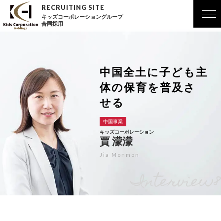
キッズコーポレーショングループ
合同採用
中国全土に子ども主
体の保育を普及さ
せる
中国事業
キッズコーポレーション
賈 濛濛
Jia Monmon