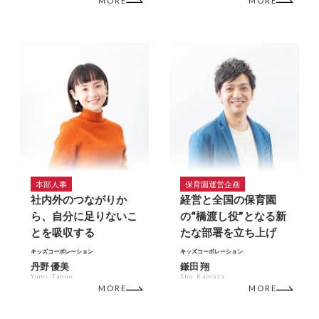
MORE
MORE
本部人事
保育園運営企画
社内外のつながりか
経営と全国の保育園
ら、自分に足りないこ
の“橋渡し役”となる新
とを吸収する
たな部署を立ち上げ
キッズコーポレーション
キッズコーポレーション
丹野 優美
鎌田 翔
Yumi Tanno
Sho Kamata
MORE
MORE