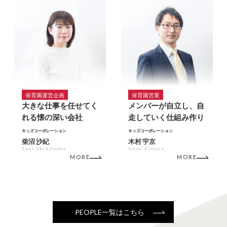
保育園運営企画
保育園営業
大きな仕事を任せてく
メンバーが自立し、自
れる懐の深い会社
走していく仕組み作り
キッズコーポレーション
キッズコーポレーション
柴沼 沙紀
木村 宇京
Saki Shibanuma
Ukyo Kimura
MORE
MORE
PEOPLE一覧はこちら