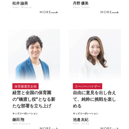
松井 諭美
丹野 優美
Yumi Matsui
Yumi Tanno
MORE
MORE
保育園運営企画
スーパーバイザー
経営と全国の保育園
自由に意見を出し合え
の“橋渡し役”となる新
て、純粋に挑戦を楽し
たな部署を立ち上げ
める
キッズコーポレーション
キッズコーポレーション
鎌田 翔
池邉 友紀
Sho Kamata
Yuki Ikebe
MORE
MORE