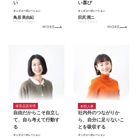
い
い喜び
キッズコーポレーション
キッズコーポレーション
鳥居 美由紀
田尻 潤ニ
Miyuki Torii
Junji Tajiri
MORE
MORE
保育品質管理
本部人事
自由だからこそ自立し
社内外のつながりか
て、自ら考えて行動す
ら、自分に足りないこ
る
とを吸収する
キッズコーポレーション
キッズコーポレーション