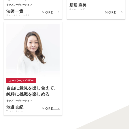
新居 麻美
キッズコーポレーション
Asami Nii
法師 一貴
MORE
MORE
Kazuki Houshi
スーパーバイザー
自由に意見を出し合えて、
純粋に挑戦を楽しめる
キッズコーポレーション
池邉 友紀
MORE
Yuki Ikebe