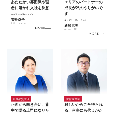
あたたかい雰囲気や理
エリアのパートナーの
念に魅かれ入社を決意
成長が私のやりがいで
す
キッズコーポレーション
菅野 愛子
キッズコーポレーション
Aiko Kanno
新居 麻美
MORE
Asami Nii
MORE
給食品質管理
保育園営業
正面から向き合い、背
難しいからこそ得られ
中で語る上司になりた
る、何事にも代えがた