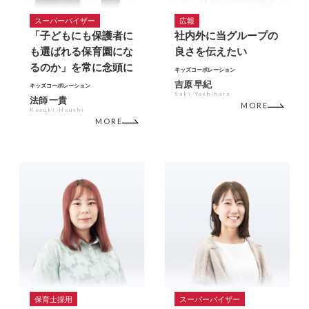
スーパーバイザー
広報
「子どもにも保護者に
社内外に当グループの
も選ばれる保育園にな
良さを伝えたい
るのか」を常に念頭に
キッズコーポレーション
吉原 早紀
キッズコーポレーション
Saki Yoshihara
法師 一貴
MORE
Kazuki Houshi
MORE
保育士採用
スーパーバイザー