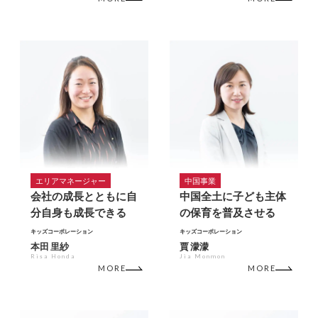
エリアマネージャー
中国事業
会社の成長とともに自
中国全土に子ども主体
分自身も成長できる
の保育を普及させる
キッズコーポレーション
キッズコーポレーション
本田 里紗
賈 濛濛
Risa Honda
Jia Monmon
MORE
MORE